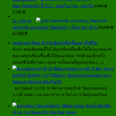
16,500 ฿.
12,500 ฿.
พ่อภู วัดดอนรัก ปี 2512 - หล่อโบราณ - อุดกริ่ง
6,500
฿
Original
Current
4,500
฿
price
price
was:
is:
02- รูปถ่าย
6,500 ฿.
4,500 ฿.
เพชรกลับ หลวงพ่อภู วัดดอนรัก : เป็นภาพ 2 ด้าน
55,000
฿
Original
Current
45,000
฿
price
price
was:
is:
เมตตามหานิยม สำหรับผู้หญิงที่เหนื่อยมาทั้งชีวิต
55,000 ฿.
45,000 ฿.
คำนำ หนังสือเล่มนี้ไม่ได้ถูกเขียนขึ้นเพื่อให้ใครมาหลงรัก
คุณ แต่ถูกเขียนขึ้นเพื่อให้คุณกลับมารักตัวเองอีกครั้ง
ตลอดชีวิตที่ผ่านมา คุณอาจเป็นคนที่ดูแลทุกคน
[…]
ตะกรุดมหาบารมี 30 ทัศ | หลวง
พ่อรักษ์ วัดสุทธาวาส วิปัสสนา วัตถุมงคลแห่งเมตตามหา
นิยมและคุ้มครองป้องกันภัย
ตะกรุดมหาบารมี 30 ทัศ หลวงพ่อรักษ์ วัตถุมงคลแห่ง
บารมี เมตตา และมหาอำนาจ ในวงการวัตถุมงคลไทย
[…]
ประวัติหลวงพ่อภู จันทโชติ อดีต
เจ้าอาวาสวัดดอนรัก จังหวัดอ่างทอง