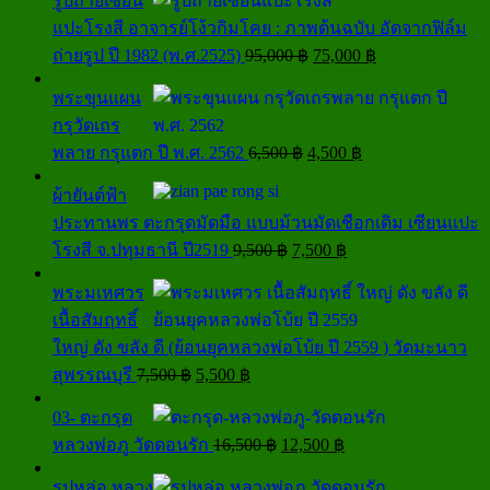
รูปถ่ายเซียน
8,500 ฿.
5,500 ฿.
แปะโรงสี อาจารย์โง้วกิมโคย : ภาพต้นฉบับ อัดจากฟิล์ม
Original
Current
ถ่ายรูป ปี 1982 (พ.ศ.2525)
95,000
฿
75,000
฿
price
price
was:
is:
พระขุนแผน
95,000 ฿.
75,000 ฿.
กรุวัดเถร
Original
Current
พลาย กรุแตก ปี พ.ศ. 2562
6,500
฿
4,500
฿
price
price
was:
is:
ผ้ายันต์ฟ้า
6,500 ฿.
4,500 ฿.
ประทานพร ตะกรุดมัดมือ แบบม้วนมัดเชือกเดิม เซียนแปะ
Original
Current
โรงสี จ.ปทุมธานี ปี2519
9,500
฿
7,500
฿
price
price
was:
is:
พระมเหศวร
9,500 ฿.
7,500 ฿.
เนื้อสัมฤทธิ์
ใหญ่ ดัง ขลัง ดี (ย้อนยุคหลวงพ่อโบ้ย ปี 2559 ) วัดมะนาว
Original
Current
สุพรรณบุรี
7,500
฿
5,500
฿
price
price
was:
is:
03- ตะกรุด
7,500 ฿.
5,500 ฿.
Original
Current
หลวงพ่อภู วัดดอนรัก
16,500
฿
12,500
฿
price
price
was:
is:
รูปหล่อ หลวง