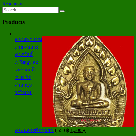
Read more
Products
หลวงพ่อแขน
ลาย - หลวง
พ่อสวัสดิ์
เหรียญหล่อ
โบราณ ปี
2538 วัด
ศาลาปูน
วรวิหาร
Original
Current
พระนครศรีอยุธยา
1,550
฿
1,200
฿
price
price