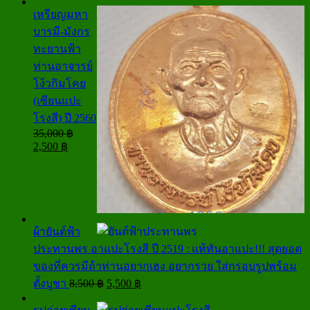
was:
is:
เหรียญมหา
1,550 ฿.
1,200 ฿.
บารมี-มังกร
ทะยานฟ้า
ท่านอาจารย์
โง้วกิมโคย
(เซียนแปะ
โรงสี) ปี 2560
35,000
฿
Original
Current
2,500
฿
price
price
was:
is:
35,000 ฿.
2,500 ฿.
ผ้ายันต์ฟ้า
ประทานพร อาแปะโรงสี ปี 2519 : แท้ทันอาแปะ!!! สุดยอด
ของที่ควรมีถ้าท่านอยากเฮง อยากรวย ใส่กรอบรูปพร้อม
Original
Current
ตั้งบูชา
8,500
฿
5,500
฿
price
price
was:
is: