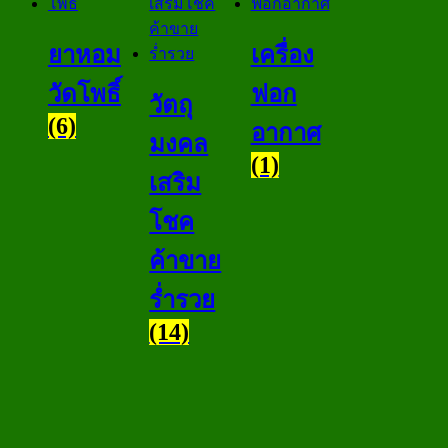
ยาหอม
เครื่อง
วัดโพธิ์
ฟอก
วัตถุ
(6)
อากาศ
มงคล
(1)
เสริม
โชค
ค้าขาย
ร่ำรวย
(14)