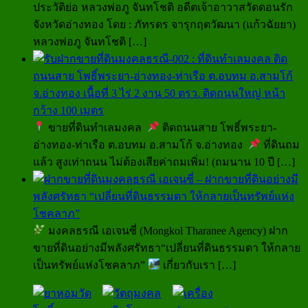
ประวัติย่อ หลวงพ่อภู จันทโชติ อดีตเจ้าอาวาสวัดดอนรัก
จังหวัดอ่างทอง โดย : ภัทรดร จารุกฤตวัฒนา (แก้วฉัยยา)
หลวงพ่อภู จันทโชติ
[…]
มงคลธรณี-002 : ที่ดินทำเลมงคล ติด
ถนนสาย โพธิ์พระยา-อ่างทอง-ท่าเรือ ต.อบทม อ.สามโก้
จ.อ่างทอง เนื้อที่ 3 ไร่ 2 งาน 50 ตรว. ติดถนนใหญ่ หน้า
กว้าง 100 เมตร
ขายที่ดินทำเลมงคล
ติดถนนสาย โพธิ์พระยา-
อ่างทอง-ท่าเรือ ต.อบทม อ.สามโก้ จ.อ่างทอง
ที่ดินถม
แล้ว สูงเท่าถนน ไม่ต้องเสียค่าถมเพิ่ม! (ถมนาน 10 ปี
[…]
มงคลธรณี เอเจนซี่ – ฝากขายที่ดินอย่างมี
พลังศรัทธา “เปลี่ยนที่ดินธรรมดา ให้กลายเป็นทรัพย์แห่ง
โชคลาภ”
มงคลธรณี เอเจนซี่ (Mongkol Tharanee Agency) ฝาก
ขายที่ดินอย่างมีพลังศรัทธา“เปลี่ยนที่ดินธรรมดา ให้กลาย
เป็นทรัพย์แห่งโชคลาภ”
เกี่ยวกับเรา
[…]