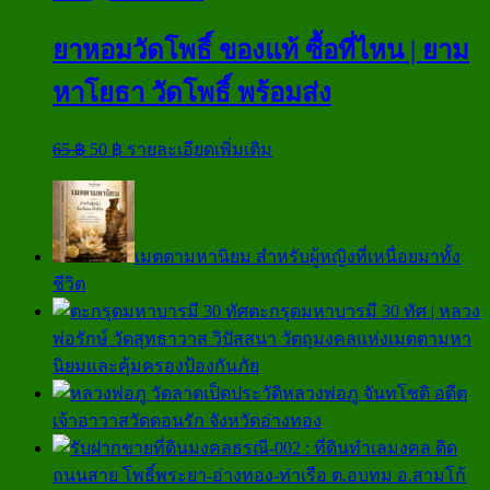
ยาหอมวัดโพธิ์ ของแท้ ซื้อที่ไหน | ยาม
หาโยธา วัดโพธิ์ พร้อมส่ง
Original
Current
65
฿
50
฿
รายละเอียดเพิ่มเติม
price
price
was:
is:
65 ฿.
50 ฿.
เมตตามหานิยม สำหรับผู้หญิงที่เหนื่อยมาทั้ง
ชีวิต
ตะกรุดมหาบารมี 30 ทัศ | หลวง
พ่อรักษ์ วัดสุทธาวาส วิปัสสนา วัตถุมงคลแห่งเมตตามหา
นิยมและคุ้มครองป้องกันภัย
ประวัติหลวงพ่อภู จันทโชติ อดีต
เจ้าอาวาสวัดดอนรัก จังหวัดอ่างทอง
มงคลธรณี-002 : ที่ดินทำเลมงคล ติด
ถนนสาย โพธิ์พระยา-อ่างทอง-ท่าเรือ ต.อบทม อ.สามโก้